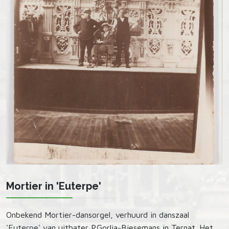
Mortier in 'Euterpe'
Onbekend Mortier-dansorgel, verhuurd in danszaal
'Euterpe' van uitbater P.Gorlia-Biesemans in Ternat. Het