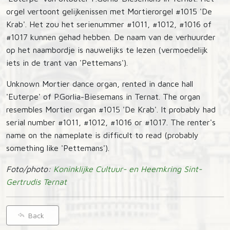
orgel vertoont gelijkenissen met Mortierorgel #1015 'De
Krab'. Het zou het serienummer #1011, #1012, #1016 of
#1017 kunnen gehad hebben. De naam van de verhuurder
op het naambordje is nauwelijks te lezen (vermoedelijk
iets in de trant van 'Pettemans').
Unknown Mortier dance organ, rented in dance hall
'Euterpe' of P.Gorlia-Biesemans in Ternat. The organ
resembles Mortier organ #1015 'De Krab'. It probably had
serial number #1011, #1012, #1016 or #1017. The renter's
name on the nameplate is difficult to read (probably
something like 'Pettemans').
Foto/photo:
Koninklijke Cultuur- en Heemkring Sint-
Gertrudis Ternat
Back